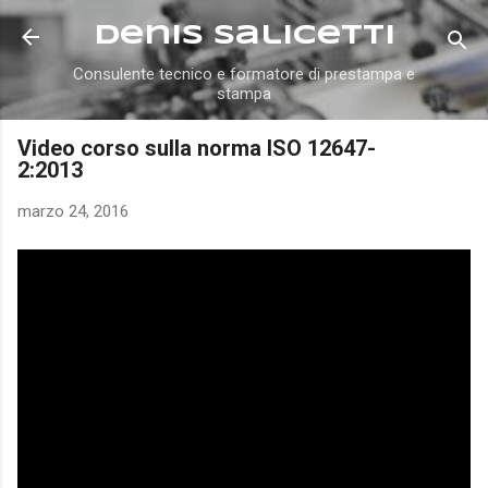
Passa ai contenuti principali
Denis Salicetti
Consulente tecnico e formatore di prestampa e
stampa
Video corso sulla norma ISO 12647-
2:2013
marzo 24, 2016