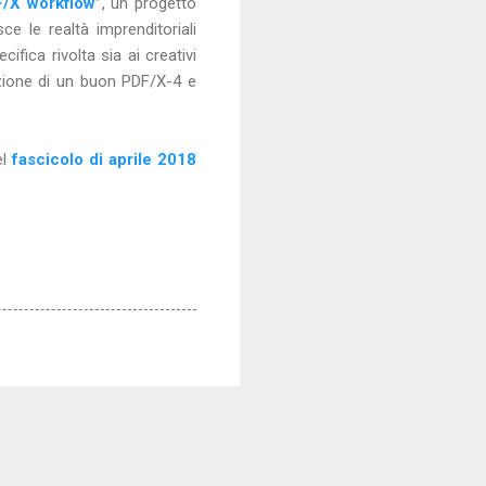
F/X workflow”
, un progetto
ce le realtà imprenditoriali
fica rivolta sia ai creativi
azione di un buon PDF/X-4 e
el
fascicolo di aprile 2018