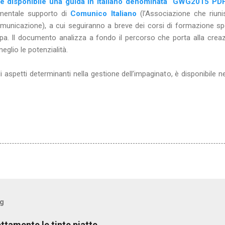
 disponibile una guida in italiano denominata “GWG2015 PD
amentale supporto di
Comunico Italiano
(l’Associazione che riunis
municazione), a cui seguiranno a breve dei corsi di formazione speci
mpa. Il documento analizza a fondo il percorso che porta alla cre
glio le potenzialità.
i aspetti determinanti nella gestione dell’impaginato, è disponibile n
og
tamente le tinte piatte