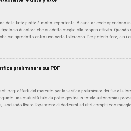
ne delle tinte piatte è molto importante. Alcune aziende spendono 
a tipologia di colore che si adatta meglio alla propria attività. Quando
che sia riprodotto entro una certa tolleranza. Per poterlo fare, sia i c
ogno di riferimenti colorimetrici ben definiti ed è qui che si riscontra
ostrato che la maggior parte dei riferimenti oggi utilizzati non sono 
a considerevole, compromettendo la riproduzione del colore. Tutto 
o a crescere anche in maniera significativa, sfociando in discussioni 
ifica preliminare sui PDF
i prestampa e stampatori sul modo in cui è stato riprodotto il colore.
rici risolvono queste discussioni fin dall’inizio, senza parlare di tutt
sere effettuate a causa di un’errat...
enti oggi offerti dal mercato per la verifica preliminare dei file e la l
giunto una maturità tale da poter gestire in totale autonomia i process
a, lasciando libero l’operatore di dedicarsi ad altri compiti con maggi
rafiche strutturate hanno a disposizione soluzioni di ogni genere e ne
 l’efficienza e la produttività, attraverso l’automazione e l’integrazion
ntazione di un flusso di questo tipo, comporta però un esborso molt