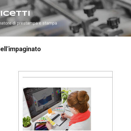
Passa ai contenuti principali
icetti
matore di prestampa e stampa
ell’impaginato