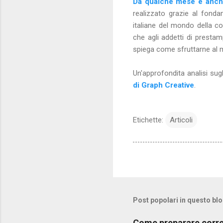
Da qualche mese è anche
realizzato grazie al fond
italiane del mondo della co
che agli addetti di presta
spiega come sfruttarne al me
Un'approfondita analisi sugl
di Graph Creative
.
Etichette:
Articoli
Post popolari in questo bl
Come preparare corret