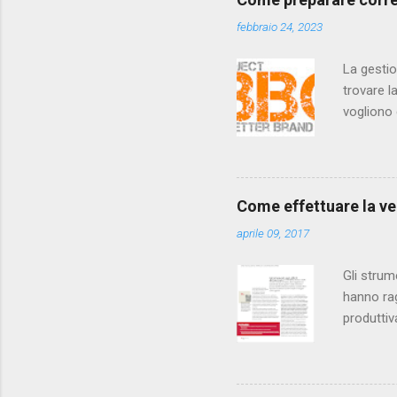
febbraio 24, 2023
La gestio
trovare l
vogliono 
hanno bis
hanno dim
in manier
continuan
Come effettuare la ver
aziende d
aprile 09, 2017
colorimet
devono es
Gli strum
hanno rag
produttiv
aziende g
migliorare
L’impleme