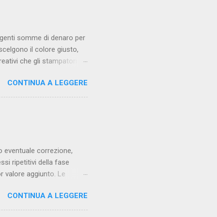
ingenti somme di denaro per
 scelgono il colore giusto,
reativi che gli stampatori
no i problemi. Degli studi
CONTINUA A LEGGERE
corretti, certe volte anche
ciò comporta dei costi che
tra committenti, creativi,
 Dei buoni riferimenti
e quelle prove e ristampe che
oro eventuale correzione,
i ripetitivi della fase
or valore aggiunto. Le
cessità, al fine di
CONTINUA A LEGGERE
e di tutte le applicazioni.
o importante sia in termini